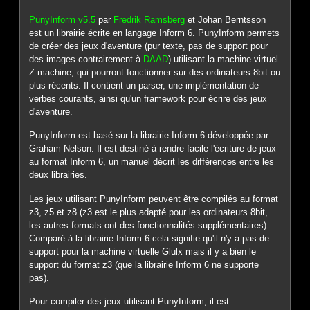
PunyInform v5.5
par
Fredrik Ramsberg
et Johan Berntsson
est un librairie écrite en langage Inform 6. PunyInform permets
de créer des jeux d'aventure (pur texte, pas de support pour
des images contrairement à
DAAD
) utilisant la machine virtuel
Z-machine, qui pourront fonctionner sur des ordinateurs 8bit ou
plus récents. Il contient un parser, une implémentation de
verbes courants, ainsi qu'un framework pour écrire des jeux
d'aventure.
PunyInform est basé sur la librairie Inform 6 développée par
Graham Nelson. Il est destiné à rendre facile l'écriture de jeux
au format Inform 6, un manuel décrit les différences entre les
deux librairies.
Les jeux utilisant PunyInform peuvent être compilés au format
z3, z5 et z8 (z3 est le plus adapté pour les ordinateurs 8bit,
les autres formats ont des fonctionnalités supplémentaires).
Comparé à la librairie Inform 6 cela signifie qu'il n'y a pas de
support pour la machine virtuelle Glulx mais il y a bien le
support du format z3 (que la librairie Inform 6 ne supporte
pas).
Pour compiler des jeux utilisant PunyInform, il est