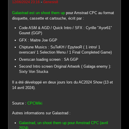
-
12/06/2024 23:16
Genesis8
Galastrad est un shoot them up
pour Amstrad CPC au format
disquette, cassette et cartouche, écrit par :
Code ASM & AGD / Quick Intro / SFX : Cyrille "Ayor61"
Gouret (GGP)
GFX : Maitre Joe GGP
Chiptune Musics : SuTeKH / EpyteoR ( 1 intro/ 1
overscan/ 1 Selection Menu / 1 Final Completed Game)
Overscan loading screen : SA GGP
Second Intro screen Original Artwork ( Galaga enemy ):
Sixty Von Stucka
Il a été développé en deux jours lors du AC2024 Show (13 et
14 avril 2024).
Source :
CPCWiki
Autres informations sur Galastrad :
Galastrad, un shoot them up pour Amstrad CPC (avril
2024)