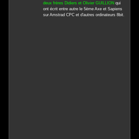
deux frères Didiers et Olivier GUILLION
qui
ont écrit entre autre le 5ème Axe et Sapiens
sur Amstrad CPC et d'autres ordinateurs 8bit.