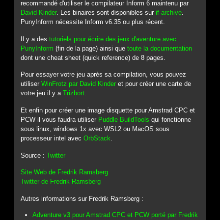
recommandé d'utiliser le compilateur Inform 6 maintenu par
David Kinder
. Les binaires sont disponibles sur
if-archive
.
PunyInform nécessite Inform v6.35 ou plus récent.
Il y a des
tutoriels pour écrire des jeux d'aventure avec
PunyInform
(fin de la page) ainsi que
toute la documentation
dont une cheat sheet (quick reference) de 8 pages.
Pour essayer votre jeu après sa compilation, vous pouvez
utiliser
WinFrotz par David Kinder
et pour créer une carte de
votre jeu il y a
Trizbort
.
Et enfin pour créer une image disquette pour Amstrad CPC et
PCW il vous faudra utiliser
Puddle BuildTools
qui fonctionne
sous linux, windows 1x avec WSL2 ou MacOS sous
processeur intel avec
OrbStack
.
Source :
Twitter
Site Web de Fredrik Ramsberg
Twitter de Fredrik Ramsberg
Autres informations sur Fredrik Ramsberg :
Adventure v3 pour Amstrad CPC et PCW porté par Fredrik