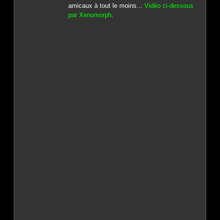
amicaux à tout le moins...
Vidéo ci-dessous
par Xenomorph
.