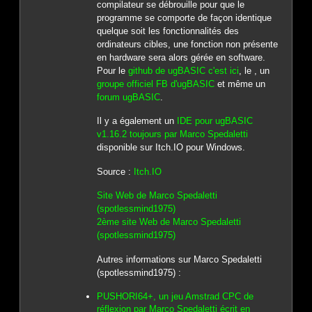
compilateur se débrouille pour que le
programme se comporte de façon identique
quelque soit les fonctionnalités des
ordinateurs cibles, une fonction non présente
en hardware sera alors gérée en software.
Pour le
github de ugBASIC c'est ici
, le , un
groupe officiel FB d'ugBASIC
et même un
forum ugBASIC
.
Il y a également un
IDE pour ugBASIC
v1.16.2 toujours par Marco Spedaletti
disponible sur Itch.IO pour Windows.
Source :
Itch.IO
Site Web de Marco Spedaletti
(spotlessmind1975)
2ème site Web de Marco Spedaletti
(spotlessmind1975)
Autres informations sur Marco Spedaletti
(spotlessmind1975) :
PUSHORI64+, un jeu Amstrad CPC de
réflexion par Marco Spedaletti écrit en