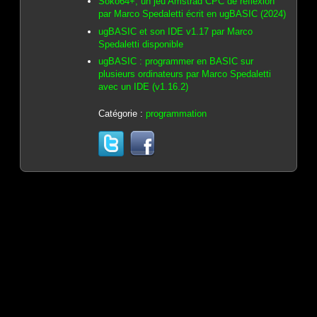
Soko64+, un jeu Amstrad CPC de réflexion
par Marco Spedaletti écrit en ugBASIC (2024)
ugBASIC et son IDE v1.17 par Marco
Spedaletti disponible
ugBASIC : programmer en BASIC sur
plusieurs ordinateurs par Marco Spedaletti
avec un IDE (v1.16.2)
Catégorie :
programmation