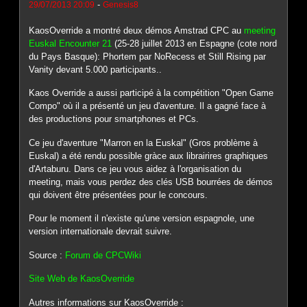
-
29/07/2013 20:09
Genesis8
KaosOverride a montré deux démos Amstrad CPC au
meeting
Euskal Encounter 21
(25-28 juillet 2013 en Espagne (cote nord
du Pays Basque): Phortem par NoRecess et Still Rising par
Vanity devant 5.000 participants..
Kaos Override a aussi participé à la compétition "Open Game
Compo" où il a présenté un jeu d'aventure. Il a gagné face à
des productions pour smartphones et PCs.
Ce jeu d'aventure "Marron en la Euskal" (Gros problème à
Euskal) a été rendu possible gràce aux librairires graphiques
d'Artaburu. Dans ce jeu vous aidez à l'organisation du
meeting, mais vous perdez des clés USB bourrées de démos
qui doivent être présentées pour le concours.
Pour le moment il n'existe qu'une version espagnole, une
version internationale devrait suivre.
Source :
Forum de CPCWiki
Site Web de KaosOverride
Autres informations sur KaosOverride :