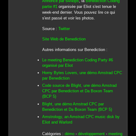
Annoncé par 64Nops
, la
Benediction Coding
partie #1
organisée par Eliot s'est tenue le
week-end dernier. Vous pouvez lire ce qui
s'est passé et voir les photos.
Source :
Twitter
Site Web de Benediction
Autres informations sur Benediction :
Le meeting Benediction Coding Party #6
organisé par Eliot
Horny Bytes Lovers, une démo Amstrad CPC
par Benediction
Code source de Blight, une démo Amstrad
CPC par Benediction et Da Boxon Team
(BCP 5)
Blight, une démo Amstrad CPC par
Benediction et Da Boxon Team (BCP 5)
Amstrology, an Amstrad CPC music disk by
Eliot and Warlord
Catégories :
démo
-
développement
-
meeting