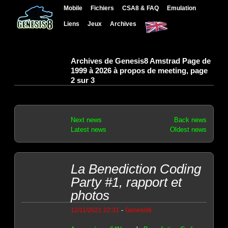
Mobile
Fichiers
CSA8 & FAQ
Emulation
Liens
Jeux
Archives
Archives de Genesis8 Amstrad Page de
1999 à 2026 à propos de meeting, page
2 sur 3
Next news
Back news
Latest news
Oldest news
La Benediction Coding
Party #1, rapport et
photos
-
12/11/2021 22:31
Genesis8