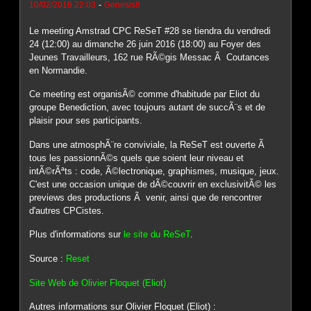
-
10/02/2016 22:03
Genesis8
Le meeting Amstrad CPC ReSeT #28 se tiendra du vendredi
24 (12:00) au dimanche 26 juin 2016 (18:00) au Foyer des
Jeunes Travailleurs, 162 rue RÃ©gis Messac Ã Coutances
en Normandie.
Ce meeting est organisÃ© comme d'habitude par Eliot du
groupe Benediction, avec toujours autant de succÃ¨s et de
plaisir pour ses participants.
Dans une atmosphÃ¨re conviviale, la ReSeT est ouverte Ã
tous les passionnÃ©s quels que soient leur niveau et
intÃ©rÃªts : code, Ã©lectronique, graphismes, musique, jeux.
C'est une occasion unique de dÃ©couvrir en exclusivitÃ© les
previews des productions Ã venir, ainsi que de rencontrer
d'autres CPCistes.
Plus d'informations sur
le site du ReSeT
.
Source :
Reset
Site Web de Olivier Floquet (Eliot)
Autres informations sur Olivier Floquet (Eliot) :