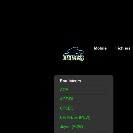
Mobile
Fichiers
Emulateurs
ACE
ACE-DL
CPCEC
CP/M Box (PCW)
Joyce (PCW)