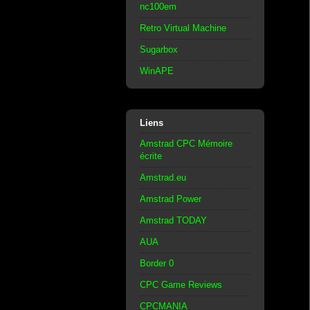
nc100em
Retro Virtual Machine
Sugarbox
WinAPE
Liens
Amstrad CPC Mémoire
écrite
Amstrad.eu
Amstrad Power
Amstrad TODAY
AUA
Border 0
CPC Game Reviews
CPCMANIA