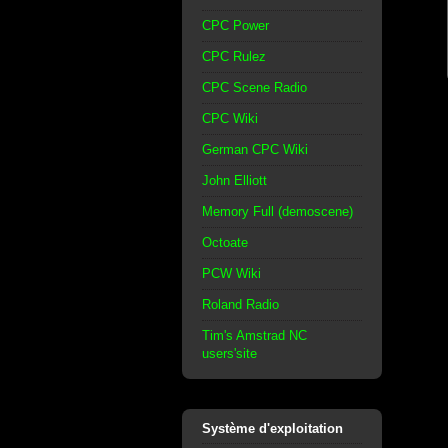
CPC Power
CPC Rulez
CPC Scene Radio
CPC Wiki
German CPC Wiki
John Elliott
Memory Full (demoscene)
Octoate
PCW Wiki
Roland Radio
Tim's Amstrad NC
users'site
Système d'exploitation