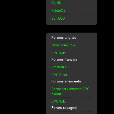
Contiki
FutureOS
SymbOS
Forums anglais
Newsgroup CSA8
CPC Wiki
Forums français
Amstrad.eu
CPC Rulez
Forums allemands
Schneider / Amstrad CPC
Forum
CPC Wiki
Forum espagnol