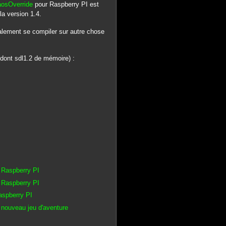
aosOverride
pour Raspberry PI est
 la version 1.4.
alement se compiler sur autre chose
(dont sdl1.2 de mémoire) :
 Raspberry PI
 Raspberry PI
aspberry PI
nouveau jeu d'aventure