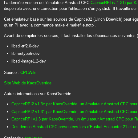
La dernière version de l'émulateur Amstrad CPC
CapriceRPI (v 1.31) par K
disponible avec une correction pour l'utilisation d'un joystick. Il travaille sur
Cet émulateur basé sur les sources de Caprice32 (Ulrich Doewich) peut ég
qu'un PI avec la commande make -f makefile.notpi.
Avant de compiler les sources, il faut installer les dépendances suivantes 
libsdl-ttf2.0-dev
libfreetype6-dev
libsdl-image1.2-dev
Source :
CPCWiki
Site Web de KaosOverride
Autres informations sur KaosOverride :
CapriceRPI2 v1.3c par KaosOverride, un émulateur Amstrad CPC pour
CapriceRPI2 v1.31 par KaosOverride, un émulateur Amstrad CPC pour
CapriceRPI v1.3 par KaosOverride, un émulateur Amstrad CPC pour R
Des démos Amstrad CPC présentées lors d'Euskal Encounter 21 et un 