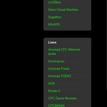
nc100em
Retro Virtual Machine
Sugarbox
WinAPE
Liens
Amstrad CPC Mémoire
écrite
Amstrad.eu
Amstrad Power
Amstrad TODAY
AUA
Border 0
CPC Game Reviews
CPCMANIA