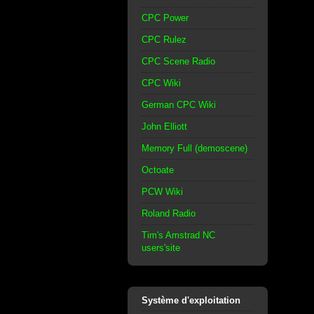
CPC Power
CPC Rulez
CPC Scene Radio
CPC Wiki
German CPC Wiki
John Elliott
Memory Full (demoscene)
Octoate
PCW Wiki
Roland Radio
Tim's Amstrad NC
users'site
Système d'exploitation