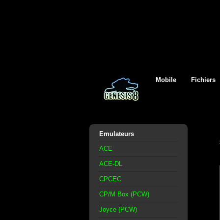
Mobile
Fichiers
Emulateurs
ACE
ACE-DL
CPCEC
CP/M Box (PCW)
Joyce (PCW)