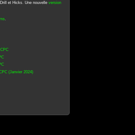
ill et Hicks. Une nouvelle
version
ams
.
d CPC
CPC
CPC
 CPC (Janvier 2024)