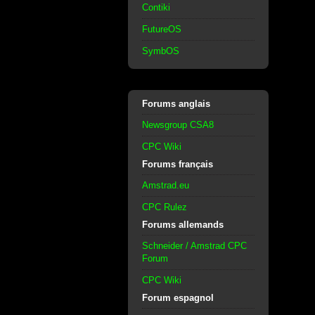
Contiki
FutureOS
SymbOS
Forums anglais
Newsgroup CSA8
CPC Wiki
Forums français
Amstrad.eu
CPC Rulez
Forums allemands
Schneider / Amstrad CPC
Forum
CPC Wiki
Forum espagnol