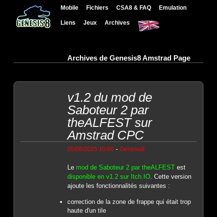
Mobile
Fichiers
CSA8 & FAQ
Emulation
Liens
Jeux
Archives
Archives de Genesis8 Amstrad Page
v1.2 du mod de
Saboteur 2 par
theALFEST sur
Amstrad CPC
-
05/08/2025 10:00
Genesis8
Le
mod de Saboteur 2 par theALFEST
est
disponible en v1.2 sur Itch.IO
. Cette version
ajoute les fonctionnalités suivantes :
correction de la zone de frappe qui était trop
haute d'un tile