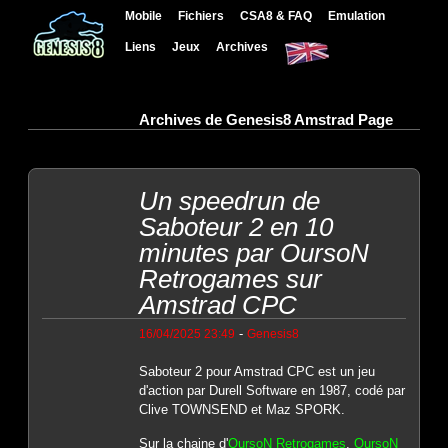
Mobile
Fichiers
CSA8 & FAQ
Emulation
Liens
Jeux
Archives
Archives de Genesis8 Amstrad Page
Un speedrun de
Saboteur 2 en 10
minutes par OursoN
Retrogames sur
Amstrad CPC
-
16/04/2025 23:49
Genesis8
Saboteur 2 pour Amstrad CPC est un jeu
d'action par Durell Software en 1987, codé par
Clive TOWNSEND et Maz SPORK.
Sur la chaine d'
OursoN Retrogames
,
OursoN