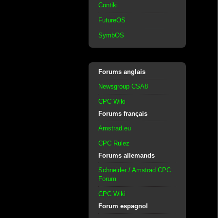
Contiki
FutureOS
SymbOS
Forums anglais
Newsgroup CSA8
CPC Wiki
Forums français
Amstrad.eu
CPC Rulez
Forums allemands
Schneider / Amstrad CPC
Forum
CPC Wiki
Forum espagnol