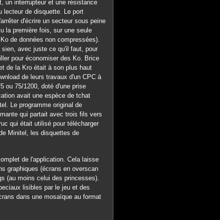
t, un interrupteur et une résistance
 lecteur de disquette. Le port
arrêter d'écrire un secteur sous peine
vu la première fois, sur une seule
480 Ko de données non compressées).
 sien, avec juste ce qu'il faut, pour
ailler pour économiser des Ko. Brice
t de la Kro était à son plus haut
 download de leurs travaux d'un CPC à
75 ou 75/1200, doté d'une prise
ication avait une espèce de tchat
itel. Le programme original de
mante qui partait avec trois fils vers
c qui était utilisé pour télécharger
e Minitel, les disquettes de
omplet de l'application. Cela laisse
ions graphiques (écrans en overscan
s (au moins celui des princesses).
ciaux lisibles par le jeu et des
s écrans dans une mosaïque au format