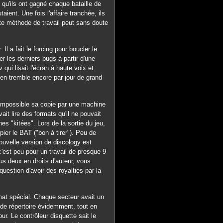
qu'ils ont gagné chaque bataille de
aient. Une fois l'affaire tranchée, ils
tte méthode de travail peut sans doute
l a fait le forcing pour boucler le
er les derniers bugs à partir d'une
qui lisait l'écran à haute voix et
 en tremble encore par jour de grand
 impossible sa copie par une machine
vait lire des formats qu'il ne pouvait
nes "kitées". Lors de la sortie du jeu,
opier le BAT ("bon à tirer"). Peu de
ouvelle version de discology est
'est peu pour un travail de presque 9
ous deux en droits d'auteur, vous
uestion d'avoir des royalties par la
rmat spécial. Chaque secteur avait un
 de répertoire évidemment, tout en
our. Le contrôleur disquette sait le