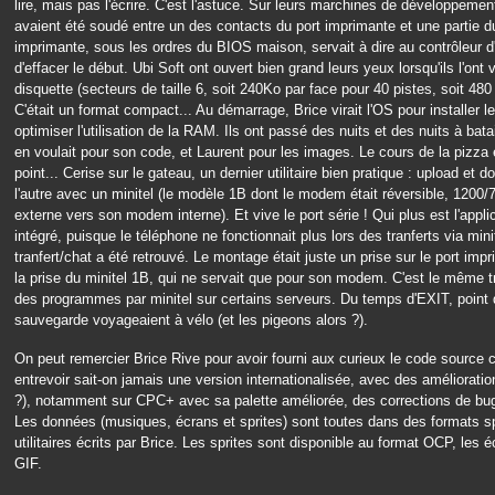
lire, mais pas l'écrire. C'est l'astuce. Sur leurs marchines de développemen
avaient été soudé entre un des contacts du port imprimante et une partie du
imprimante, sous les ordres du BIOS maison, servait à dire au contrôleur d'
d'effacer le début. Ubi Soft ont ouvert bien grand leurs yeux lorsqu'ils l'ont 
disquette (secteurs de taille 6, soit 240Ko par face pour 40 pistes, soit 
C'était un format compact... Au démarrage, Brice virait l'OS pour installer le
optimiser l'utilisation de la RAM. Ils ont passé des nuits et des nuits à bat
en voulait pour son code, et Laurent pour les images. Le cours de la pizza e
point... Cerise sur le gateau, un dernier utilitaire bien pratique : upload et
l'autre avec un minitel (le modèle 1B dont le modem était réversible, 1200/
externe vers son modem interne). Et vive le port série ! Qui plus est l'appl
intégré, puisque le téléphone ne fonctionnait plus lors des tranferts via min
tranfert/chat a été retrouvé. Le montage était juste un prise sur le port impri
la prise du minitel 1B, qui ne servait que pour son modem. C'est le même tru
des programmes par minitel sur certains serveurs. Du temps d'EXIT, point d
sauvegarde voyageaient à vélo (et les pigeons alors ?).
On peut remercier Brice Rive pour avoir fourni aux curieux le code source c
entrevoir sait-on jamais une version internationalisée, avec des améliorat
?), notamment sur CPC+ avec sa palette améliorée, des corrections de bug
Les données (musiques, écrans et sprites) sont toutes dans des formats spe
utilitaires écrits par Brice. Les sprites sont disponible au format OCP, le
GIF.