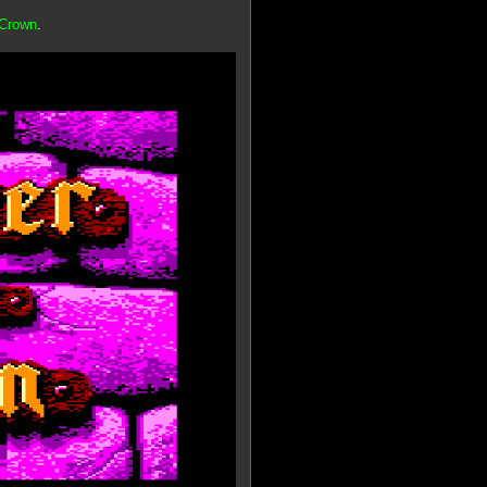
 Crown
.