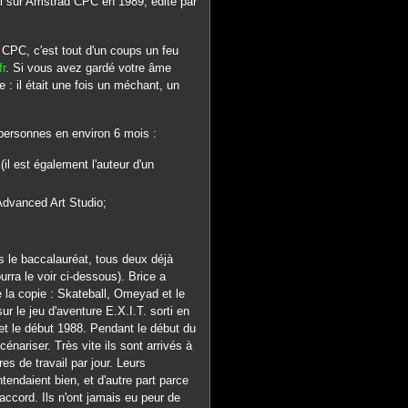
rti sur Amstrad CPC en 1989, édité par
 CPC, c'est tout d'un coups un feu
r
. Si vous avez gardé votre âme
 : il était une fois un méchant, un
personnes en environ 6 mois :
(il est également l'auteur d'un
Advanced Art Studio;
s le baccalauréat, tous deux déjà
rra le voir ci-dessous). Brice a
re la copie : Skateball, Omeyad et le
le jeu d'aventure E.X.I.T. sorti en
et le début 1988. Pendant le début du
nariser. Très vite ils sont arrivés à
es de travail par jour. Leurs
tendaient bien, et d'autre part parce
d'accord. Ils n'ont jamais eu peur de