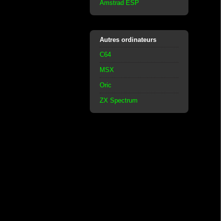
Amstrad ESP
Autres ordinateurs
C64
MSX
Oric
ZX Spectrum