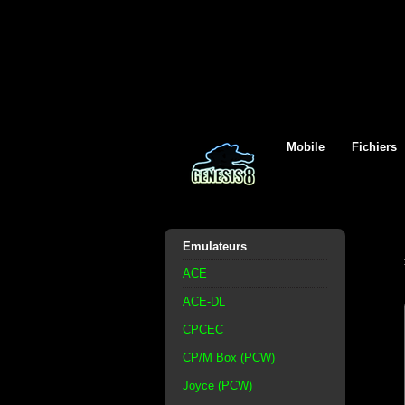
Mobile
Fichiers
Emulateurs
ACE
ACE-DL
CPCEC
CP/M Box (PCW)
Joyce (PCW)