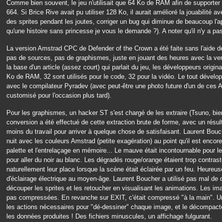
Comme bien souvent, le jeu n'utilisait que 64 Ko de RAM afin de supporte
664. Si Brice Rive avait pu utiliser 128 Ko, il aurait amélioré la jouabilité 
des sprites pendant les joutes, corriger un bug qui diminue de beaucoup l'a
qu'une histoire sans princesse je vous le demande ?). A noter qu'il n'y a pa
La version Amstrad CPC de Defender of the Crown a été faite sans l'aide de
pas de sources, pas de graphismes, juste en jouant des heures avec la ver
la base d'un article (assez court) qui parlait du jeu, les développeurs origin
Ko de RAM, 32 sont utilisés pour le code, 32 pour la vidéo. Le tout déve
avec le compilateur Pyradev (avec peut-être une photo future d'un de ce
customisé pour l'occasion plus tard).
Pour les graphismes, un hacker ST s'est chargé de les extraire (Tsuno, bie
conversion a été effectué de cette extraction brute de forme, avec un résul
moins du travail pour arriver à quelque chose de satisfaisant. Laurent Bou
nuit avec les couleurs Amstrad (petite exagération) au point qu'il est encore
palette et l'entrelaçage en mémoire... Le mauve était incontournable pour le
pour aller du noir au blanc. Les dégradés rouge/orange étaient trop contrast
naturellement leur place lorsque la scène était éclairée par un feu. Heureus
d'éclairage électrique au moyen-âge. Laurent Boucher a utilisé pas mal d
découper les sprites et les retoucher en visualisant les animations. Les ima
pas compressées. En revanche sur EXIT, c'était compressé "à la main". Un tr
les actions nécessaires pour "dé-dessiner" chaque image, et le décompacteu
les données produites ! Des fichiers minuscules, un affichage fulgurant.