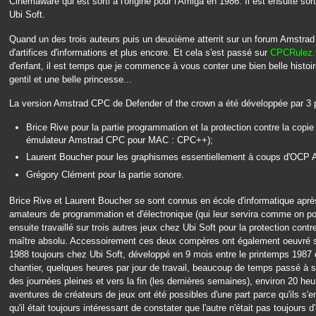
Cinemaware qui est sorti à l'origine pour l'Amiga en 1986. Il est ensuite so
Ubi Soft.
Quand un des trois auteurs puis un deuxième atterrit sur un forum Amstrad
d'artifices d'informations et plus encore. Et cela s'est passé sur
CPCRulez.f
d'enfant, il est temps que je commence à vous conter une bien belle histoire
gentil et une belle princesse...
La version Amstrad CPC de Defender of the crown a été développée par 3 
Brice Rive pour la partie programmation et la protection contre la copie 
émulateur Amstrad CPC pour MAC : CPC++);
Laurent Boucher pour les graphismes essentiellement à coups d'OCP 
Grégory Clément pour la partie sonore.
Brice Rive et Laurent Boucher se sont connus en école d'informatique aprè
amateurs de programmation et d'électronique (qui leur servira comme on pou
ensuite travaillé sur trois autres jeux chez Ubi Soft pour la protection cont
maître absolu. Accessoirement ces deux compères ont également oeuvré sur 
1988 toujours chez Ubi Soft, développé en 9 mois entre le printemps 1987 
chantier, quelques heures par jour de travail, beaucoup de temps passé à scé
des journées pleines et vers la fin (les dernières semaines), environ 20 heur
aventures de créateurs de jeux ont été possibles d'une part parce qu'ils s'en
qu'il était toujours intéressant de constater que l'autre n'était pas toujours 