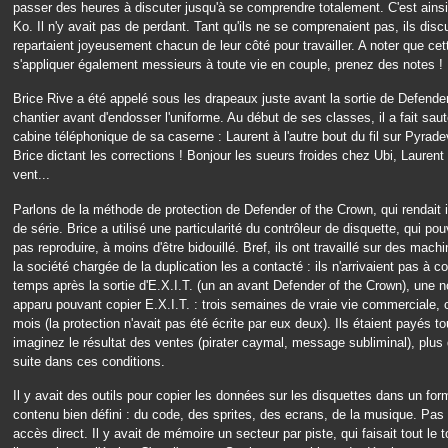
passer des heures à discuter jusqu'à se comprendre totalement. C'est ainsi 
Ko. Il n'y avait pas de perdant. Tant qu'ils ne se comprenaient pas, ils discut
repartaient joyeusement chacun de leur côté pour travailler. A noter que ce
s'appliquer également messieurs à toute vie en couple, prenez des notes !
Brice Rive a été appelé sous les drapeaux juste avant la sortie de Defender. I
chantier avant d'endosser l'uniforme. Au début de ses classes, il a fait saut
cabine téléphonique de sa caserne : Laurent à l'autre bout du fil sur Pyradev 
Brice dictant les corrections ! Bonjour les sueurs froides chez Ubi, Laurent
vent...
Parlons de la méthode de protection de Defender of the Crown, qui rendait
de série. Brice a utilisé une particularité du contrôleur de disquette, qui pou
pas reproduire, à moins d'être bidouillé. Bref, ils ont travaillé sur des machi
la société chargée de la duplication les a contacté : ils n'arrivaient pas à c
temps après la sortie d'E.X.I.T. (un an avant Defender of the Crown), une n
apparu pouvant copier E.X.I.T. : trois semaines de vraie vie commerciale, c
mois (la protection n'avait pas été écrite par eux deux). Ils étaient payés t
imaginez le résultat des ventes (pirater caymal, message subliminal), plus q
suite dans ces conditions.
Il y avait des outils pour copier les données sur les disquettes dans un fo
contenu bien défini : du code, des sprites, des ecrans, de la musique. Pas
accès direct. Il y avait de mémoire un secteur par piste, qui faisait tout le t