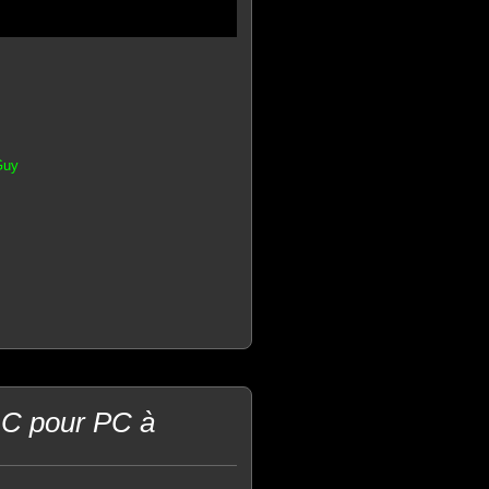
Guy
 C pour PC à