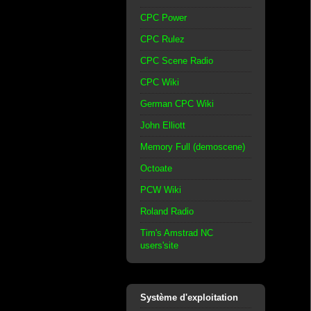
CPC Power
CPC Rulez
CPC Scene Radio
CPC Wiki
German CPC Wiki
John Elliott
Memory Full (demoscene)
Octoate
PCW Wiki
Roland Radio
Tim's Amstrad NC
users'site
Système d'exploitation