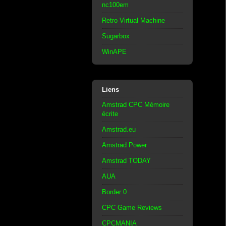
nc100em
Retro Virtual Machine
Sugarbox
WinAPE
Liens
Amstrad CPC Mémoire
écrite
Amstrad.eu
Amstrad Power
Amstrad TODAY
AUA
Border 0
CPC Game Reviews
CPCMANIA