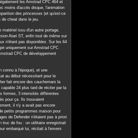
r également les Amstrad CPC 464 et
avec moins d'accès disque, l'animation
pparition des princesses (et qu'est-ce
s de cheat dans le jeu.
 matériel issu d'un autre portage,
sion Atari ST, enfin tout de même sur
aux n'étant pas disponibles. Sur les 64
loppé uniquement sur Amstrad CPC
s Amstrad CPC de développement
n connu à l'époque), et une
tat au début nécessitant pour le
cher fait encore des cauchemars la
 capable 24 plus tard de réciter par la
s formes, 3 intensités différentes
és pour ça. Ils trouvaient
ement, il n'y a avait pas encore
e de petits programmes maison pour
ges de Defender n'étaient pas à priori
uc de fou : un utilitaire enregistrait
r embarqué lui, récitait à l'envers