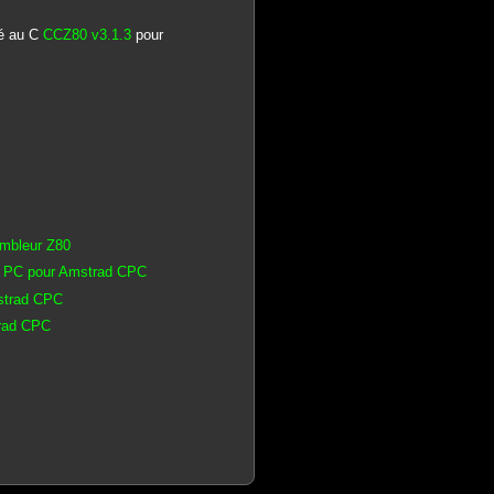
té au C
CCZ80 v3.1.3
pour
embleur Z80
ur PC pour Amstrad CPC
mstrad CPC
trad CPC