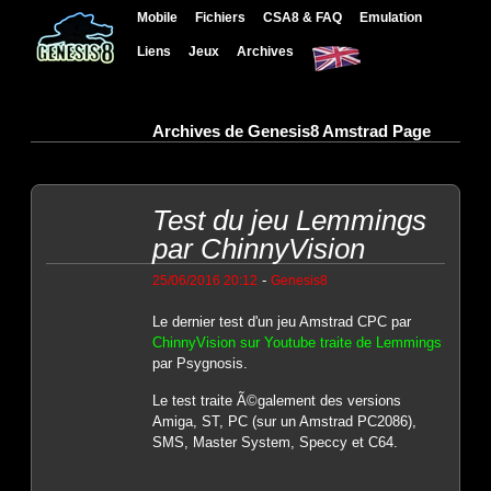
Mobile
Fichiers
CSA8 & FAQ
Emulation
Liens
Jeux
Archives
Archives de Genesis8 Amstrad Page
Test du jeu Lemmings
par ChinnyVision
-
25/06/2016 20:12
Genesis8
Le dernier test d'un jeu Amstrad CPC par
ChinnyVision sur Youtube traite de Lemmings
par Psygnosis.
Le test traite Ã©galement des versions
Amiga, ST, PC (sur un Amstrad PC2086),
SMS, Master System, Speccy et C64.