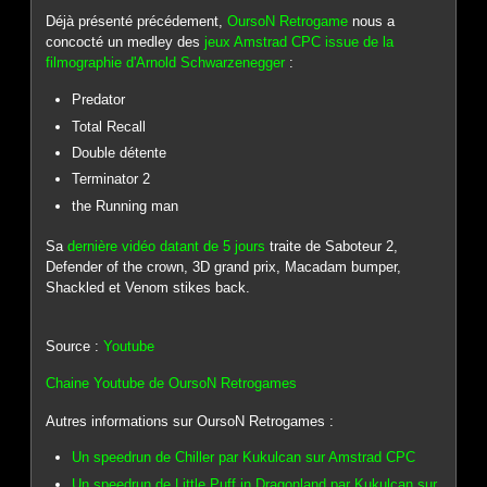
Déjà présenté précédement,
OursoN Retrogame
nous a
concocté un medley des
jeux Amstrad CPC issue de la
filmographie d'Arnold Schwarzenegger
:
Predator
Total Recall
Double détente
Terminator 2
the Running man
Sa
dernière vidéo datant de 5 jours
traite de Saboteur 2,
Defender of the crown, 3D grand prix, Macadam bumper,
Shackled et Venom stikes back.
Source :
Youtube
Chaine Youtube de OursoN Retrogames
Autres informations sur OursoN Retrogames :
Un speedrun de Chiller par Kukulcan sur Amstrad CPC
Un speedrun de Little Puff in Dragonland par Kukulcan sur