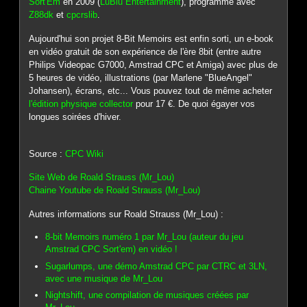
Sort'Em
en 2009 (
LuBlu Entertainment
), programmé avec
Z88dk
et
cpcrslib
.
Aujourd'hui son projet 8-Bit Memoirs est enfin sorti, un e-book
en vidéo gratuit de son expérience de l'ère 8bit (entre autre
Philips Videopac G7000, Amstrad CPC et Amiga) avec plus de
5 heures de vidéo, illustrations (par Marlene "BlueAngel"
Johansen), écrans, etc... Vous pouvez tout de même acheter
l'édition physique collector
pour 17 €. De quoi égayer vos
longues soirées d'hiver.
Source :
CPC Wiki
Site Web de Roald Strauss (Mr_Lou)
Chaine Youtube de Roald Strauss (Mr_Lou)
Autres informations sur Roald Strauss (Mr_Lou) :
8-bit Memoirs numéro 1 par Mr_Lou (auteur du jeu
Amstrad CPC Sort'em) en vidéo !
Sugarlumps, une démo Amstrad CPC par CTRC et 3LN,
avec une musique de Mr_Lou
Nightshift, une compilation de musiques créées par