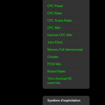
CPC Power
CPC Rulez
CPC Scene Radio
CPC Wiki
German CPC Wiki
John Elliott
Memory Full (demoscene)
Octoate
PCW Wiki
Roland Radio
Tim's Amstrad NC
users'site
Système d'exploitation