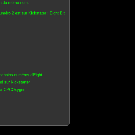
n du même nom
.
numéro 2 est sur Kickstater : Eight Bit
rochains numéros d'Eight
 sur Kickstarter
 par CPCOxygen