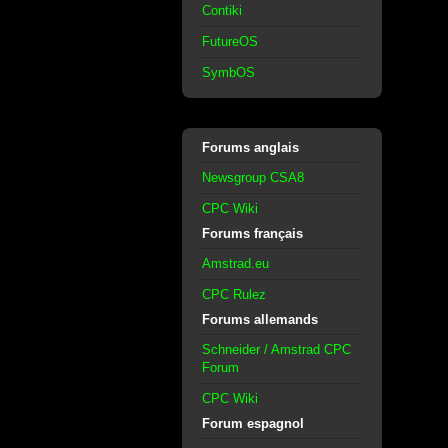
Contiki
FutureOS
SymbOS
Forums anglais
Newsgroup CSA8
CPC Wiki
Forums français
Amstrad.eu
CPC Rulez
Forums allemands
Schneider / Amstrad CPC
Forum
CPC Wiki
Forum espagnol