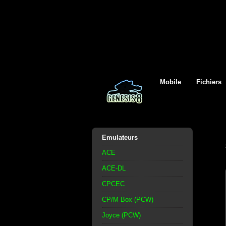
Mobile
Fichiers
Emulateurs
ACE
ACE-DL
CPCEC
CP/M Box (PCW)
Joyce (PCW)