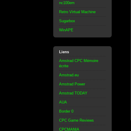
nc100em
Retro Virtual Machine
Sugarbox
WinAPE
Liens
Amstrad CPC Mémoire
écrite
Amstrad.eu
Amstrad Power
Amstrad TODAY
AUA
Border 0
CPC Game Reviews
CPCMANIA