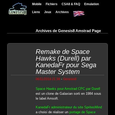
Mobile
Fichiers
CSA8 & FAQ
Emulation
Liens
Jeux
Archives
Archives de Genesis8 Amstrad Page
Remake de Space
Hawks (Durell) par
KanedaFr pour Sega
Master System
-
06/11/2016 21:38
Genesis8
Space Hawks pour Amstrad CPC par Durell
est un clone de Galaxian sorti en 1984 sous
le label Amsoft.
KanedaFr administrateur du site SpritesMind
a choisi de réaliser un
portage de Space