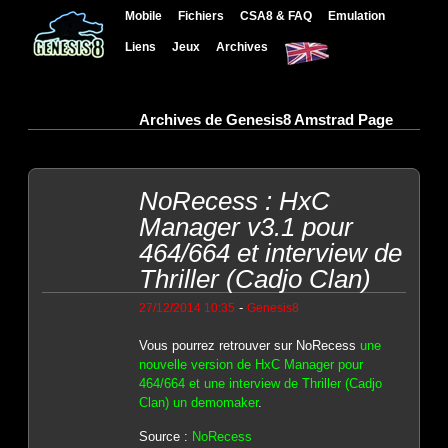
Mobile
Fichiers
CSA8 & FAQ
Emulation
Liens
Jeux
Archives
Archives de Genesis8 Amstrad Page
NoRecess : HxC
Manager v3.1 pour
464/664 et interview de
Thriller (Cadjo Clan)
-
27/12/2014 10:35
Genesis8
Vous pourrez retrouver sur NoRecess
une
nouvelle version de HxC Manager pour
464/664 et une interview de Thriller (Cadjo
Clan) un demomaker
.
Source :
NoRecess