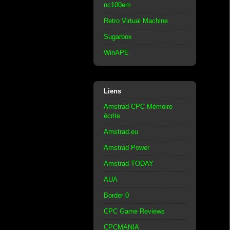
nc100em
Retro Virtual Machine
Sugarbox
WinAPE
Liens
Amstrad CPC Mémoire
écrite
Amstrad.eu
Amstrad Power
Amstrad TODAY
AUA
Border 0
CPC Game Reviews
CPCMANIA