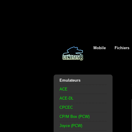
Mobile
Fichiers
Emulateurs
ACE
ACE-DL
CPCEC
CP/M Box (PCW)
Joyce (PCW)