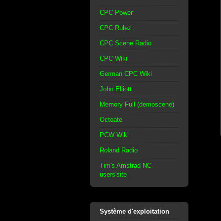
CPC Power
CPC Rulez
CPC Scene Radio
CPC Wiki
German CPC Wiki
John Elliott
Memory Full (demoscene)
Octoate
PCW Wiki
Roland Radio
Tim's Amstrad NC
users'site
Système d'exploitation