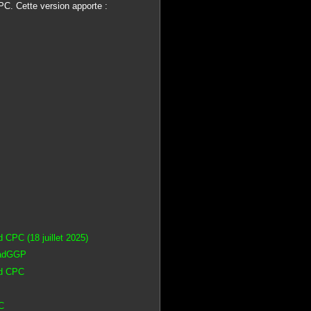
C. Cette version apporte :
 CPC (18 juillet 2025)
radGGP
ad CPC
C