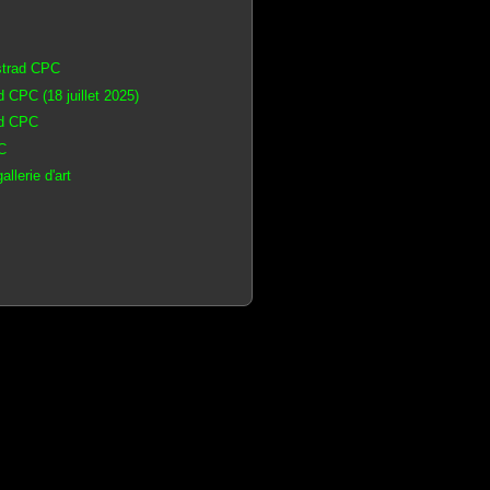
strad CPC
 CPC (18 juillet 2025)
ad CPC
C
llerie d'art