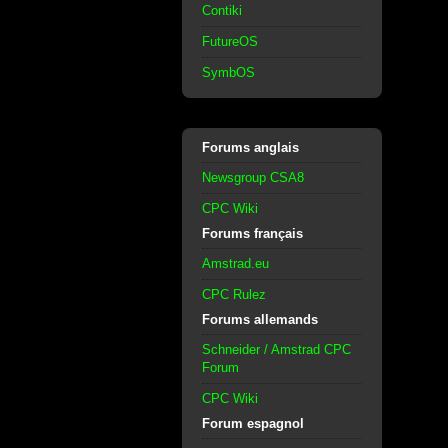
Contiki
FutureOS
SymbOS
Forums anglais
Newsgroup CSA8
CPC Wiki
Forums français
Amstrad.eu
CPC Rulez
Forums allemands
Schneider / Amstrad CPC
Forum
CPC Wiki
Forum espagnol