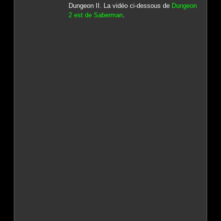
Dungeon II. La vidéo ci-dessous de
Dungeon
2 est de Saberman
.