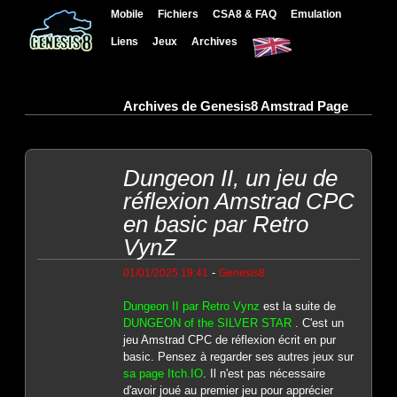
Mobile
Fichiers
CSA8 & FAQ
Emulation
Liens
Jeux
Archives
Archives de Genesis8 Amstrad Page
Dungeon II, un jeu de
réflexion Amstrad CPC
en basic par Retro
VynZ
-
01/01/2025 19:41
Genesis8
Dungeon II par Retro Vynz
est la suite de
DUNGEON of the SILVER STAR
. C'est un
jeu Amstrad CPC de réflexion écrit en pur
basic. Pensez à regarder ses autres jeux sur
sa page Itch.IO
. Il n'est pas nécessaire
d'avoir joué au premier jeu pour apprécier