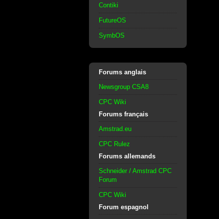
Contiki
FutureOS
SymbOS
Forums anglais
Newsgroup CSA8
CPC Wiki
Forums français
Amstrad.eu
CPC Rulez
Forums allemands
Schneider / Amstrad CPC
Forum
CPC Wiki
Forum espagnol