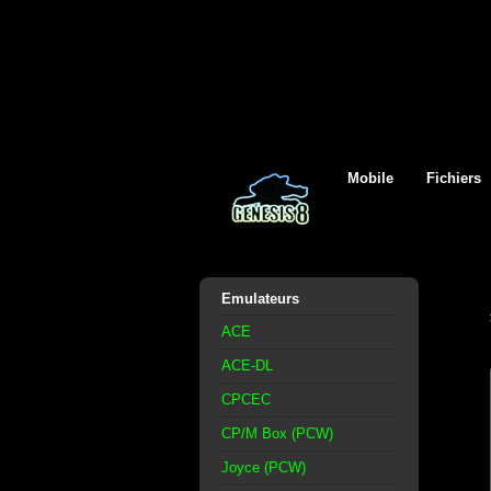
Mobile
Fichiers
Emulateurs
ACE
ACE-DL
CPCEC
CP/M Box (PCW)
Joyce (PCW)