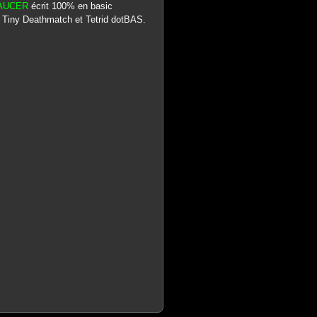
CAUCER
écrit 100% en basic
, Tiny Deathmatch et Tetrid dotBAS.