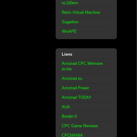
nc100em
Retro Virtual Machine
Sugarbox
WinAPE
Liens
Amstrad CPC Mémoire
écrite
Amstrad.eu
Amstrad Power
Amstrad TODAY
AUA
Border 0
CPC Game Reviews
CPCMANIA