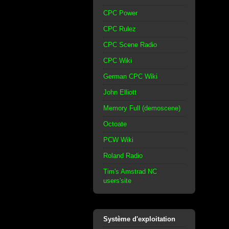
CPC Power
CPC Rulez
CPC Scene Radio
CPC Wiki
German CPC Wiki
John Elliott
Memory Full (demoscene)
Octoate
PCW Wiki
Roland Radio
Tim's Amstrad NC
users'site
Système d'exploitation