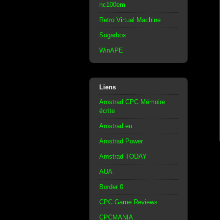
nc100em
Retro Virtual Machine
Sugarbox
WinAPE
Liens
Amstrad CPC Mémoire
écrite
Amstrad.eu
Amstrad Power
Amstrad TODAY
AUA
Border 0
CPC Game Reviews
CPCMANIA