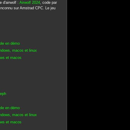
 d'airwolf :
Airwolf 2024
, code par
 inconnu sur Amstrad CPC. Le jeu
ible en démo
indows, macos et linux
dows et macos
teph
ible en démo
indows, macos et linux
dows et macos