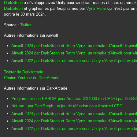
DarkSteph
a développé avec Unity pour windows, macos et linux un remake
DarkSteph
et graphismes par Graphismes par
Vynz Retro
qui n'est pas un
sortira le 30 mars 2024.
Source :
Twiiter
Autres informations sur Airwolf :
Airwolf 2024 par DarkSteph et Retro Vynz, un remake d'Airwolf dispon
Airwolf 2024 par DarkSteph et Retro Vynz, un remake d'Airwolf pour w
Airwolf 2022 par DarkSteph, un remake sous Unity d'Airwolf pour win
Twitter de DarkArcade
Chaine Youtube de DarkArcade
Autres informations sur DarkArcade :
Programmer une EPROM pour Amstrad GX4000 (ou CPC+) par DarkS
Not me ! par DarkSteph, un jeu de réflexion pour Amstrad CPC
Airwolf 2024 par DarkSteph et Retro Vynz, un remake d'Airwolf dispon
Airwolf 2024 par DarkSteph et Retro Vynz, un remake d'Airwolf pour w
Airwolf 2022 par DarkSteph, un remake sous Unity d'Airwolf pour win