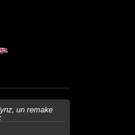
Vynz, un remake
x