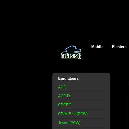
Mobile
Fichiers
Emulateurs
ACE
ACE-DL
CPCEC
CP/M Box (PCW)
Joyce (PCW)