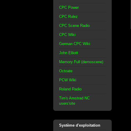
CPC Power
CPC Rulez
CPC Scene Radio
CPC Wiki
German CPC Wiki
John Elliott
Memory Full (demoscene)
Octoate
PCW Wiki
Roland Radio
Tim's Amstrad NC
users'site
Système d'exploitation