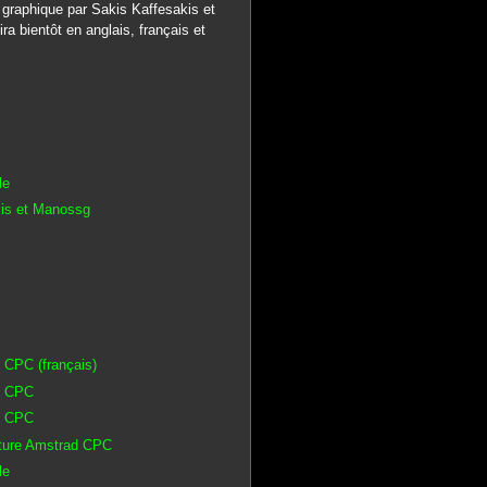
 graphique par Sakis Kaffesakis et
ra bientôt en anglais, français et
le
akis et Manossg
d CPC (français)
ad CPC
ad CPC
enture Amstrad CPC
le