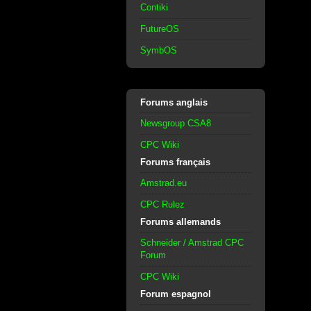
Contiki
FutureOS
SymbOS
Forums anglais
Newsgroup CSA8
CPC Wiki
Forums français
Amstrad.eu
CPC Rulez
Forums allemands
Schneider / Amstrad CPC
Forum
CPC Wiki
Forum espagnol