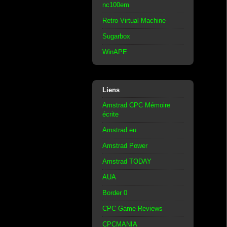
nc100em
Retro Virtual Machine
Sugarbox
WinAPE
Liens
Amstrad CPC Mémoire
écrite
Amstrad.eu
Amstrad Power
Amstrad TODAY
AUA
Border 0
CPC Game Reviews
CPCMANIA