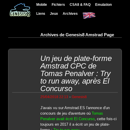
Mobile
Fichiers
CSA8 & FAQ
Emulation
Liens
Jeux
Archives
Archives de Genesis8 Amstrad Page
Un jeu de plate-forme
Amstrad CPC de
Tomas Penalver : Try
to run away, après El
Concurso
-
25/04/2018 22:13
Genesis8
J'avais vu sur Amstrad.ES l'annonce d'un
concours de jeu d'aventure où
Tomas
Penalver avait écrit El Concurso
, cette fois-ci
toujours en 2017 il a écrit un jeu de plate-
forme :
Try to run away
.