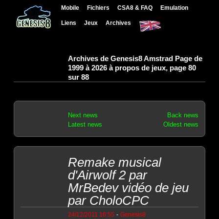
Mobile
Fichiers
CSA8 & FAQ
Emulation
Liens
Jeux
Archives
Archives de Genesis8 Amstrad Page de
1999 à 2026 à propos de jeux, page 80
sur 88
Next news
Back news
Latest news
Oldest news
Remake musical
d'Airwolf 2 par
MrBedev vidéo de jeu
par CholoCPC
-
24/12/2011 16:55
Genesis8