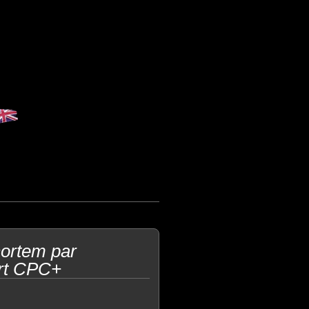
ortem par
rt CPC+