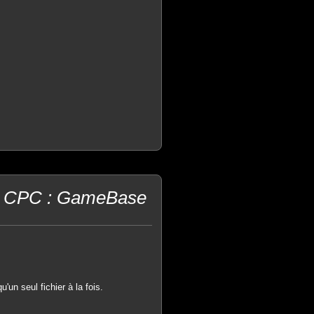
ad CPC : GameBase
un seul fichier à la fois.