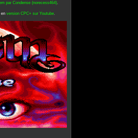
em par Condense (norecess464)
.
u en
version CPC+ sur Youtube
.