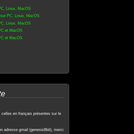
 PC, Linux, MacOS
 sur PC, Linux, MacOS
 PC, Linux, MacOS
 PC et MacOS
 PC et MacOS
te
i celles en français présentes sur le
on adresse gmail (genesis8bit), merci.