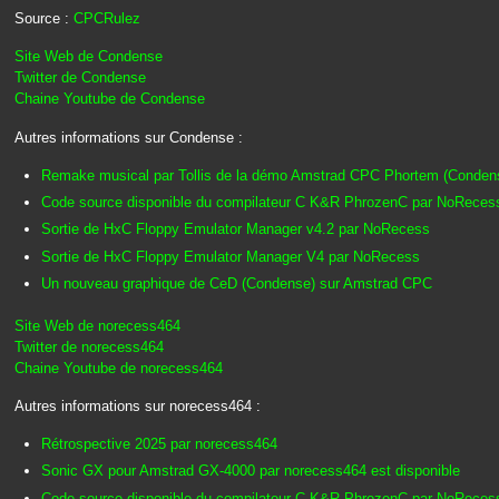
Source :
CPCRulez
Site Web de Condense
Twitter de Condense
Chaine Youtube de Condense
Autres informations sur Condense :
Remake musical par Tollis de la démo Amstrad CPC Phortem (Conden
Code source disponible du compilateur C K&R PhrozenC par NoReces
Sortie de HxC Floppy Emulator Manager v4.2 par NoRecess
Sortie de HxC Floppy Emulator Manager V4 par NoRecess
Un nouveau graphique de CeD (Condense) sur Amstrad CPC
Site Web de norecess464
Twitter de norecess464
Chaine Youtube de norecess464
Autres informations sur norecess464 :
Rétrospective 2025 par norecess464
Sonic GX pour Amstrad GX-4000 par norecess464 est disponible
Code source disponible du compilateur C K&R PhrozenC par NoReces