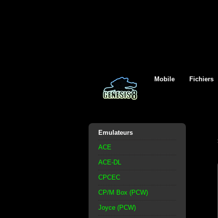
Mobile
Fichiers
Emulateurs
ACE
ACE-DL
CPCEC
CP/M Box (PCW)
Joyce (PCW)