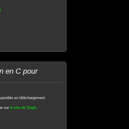
d
n en C pour
sponible en téléchargement.
ue sur
le site de Steph
.