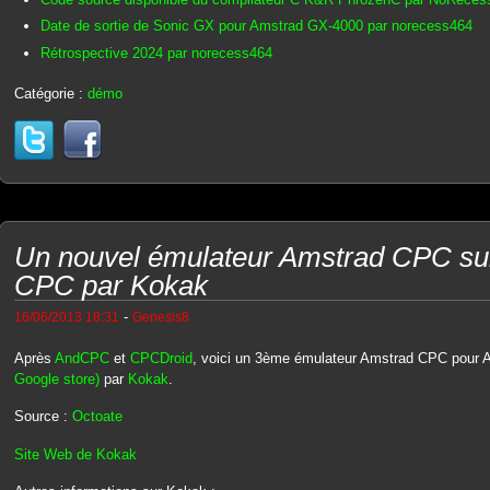
Date de sortie de Sonic GX pour Amstrad GX-4000 par norecess464
Rétrospective 2024 par norecess464
Catégorie :
démo
Un nouvel émulateur Amstrad CPC sur
CPC par Kokak
-
16/06/2013 18:31
Genesis8
Après
AndCPC
et
CPCDroid
, voici un 3ème émulateur Amstrad CPC pour A
Google store)
par
Kokak
.
Source :
Octoate
Site Web de Kokak