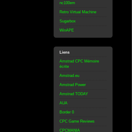
nc100em
Retro Virtual Machine
Sugarbox
WinAPE
Liens
Amstrad CPC Mémoire
écrite
Amstrad.eu
Amstrad Power
Amstrad TODAY
AUA
Border 0
CPC Game Reviews
CPCMANIA