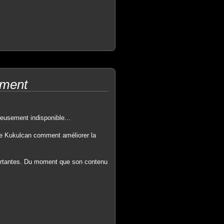
oment
usement indisponible...
re Kukulcan comment améliorer la
portantes. Du moment que son contenu