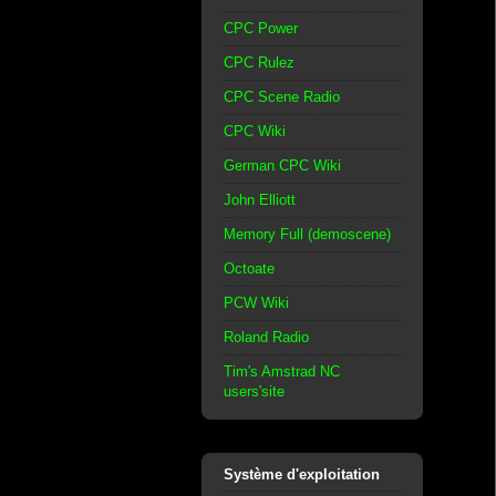
CPC Power
CPC Rulez
CPC Scene Radio
CPC Wiki
German CPC Wiki
John Elliott
Memory Full (demoscene)
Octoate
PCW Wiki
Roland Radio
Tim's Amstrad NC
users'site
Système d'exploitation