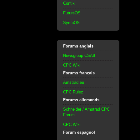
Contiki
FutureOS
SymbOS
Forums anglais
Newsgroup CSA8
CPC Wiki
Forums français
Amstrad.eu
CPC Rulez
Forums allemands
Schneider / Amstrad CPC
Forum
CPC Wiki
Forum espagnol