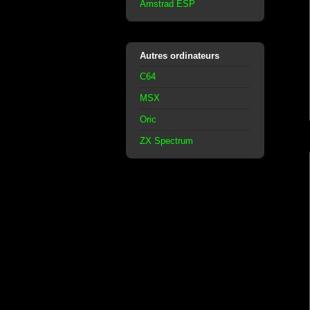
Amstrad ESP
Autres ordinateurs
C64
MSX
Oric
ZX Spectrum