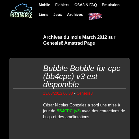
Mobile
Fichiers
CSA8 & FAQ
Emulation
Liens
Jeux
Archives
Archives du mois March 2012 sur
Genesis8 Amstrad Page
Bubble Bobble for cpc
(bb4cpc) v3 est
disponible
-
13/03/2012 00:33
Genesis8
César Nicolas Gonzales a sorti une mise à
jour de
BB4CPC (v3)
avec des corrections de
bugs et des améliorations.