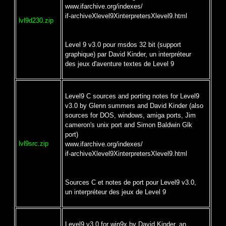
www.ifarchive.org/indexes/
if-archiveXlevel9XinterpretersXlevel9.html
lvl9d230.zip
Level 9 v3.0 pour msdos 32 bit (support
graphique) par David Kinder, un interpréteur
des jeux d'aventure textes de Level 9
Level9 C sources and porting notes for Level9
v3.0 by Glenn summers and David Kinder (also
sources for DOS, windows, amiga ports, Jim
cameron's unix port and Simon Baldwin Glk
port)
lvl9src.zip
www.ifarchive.org/indexes/
if-archiveXlevel9XinterpretersXlevel9.html
Sources C et notes de port pour Level9 v3.0,
un interpréteur des jeux de Level 9
Level9 v3.0 for win9x by David Kinder, an