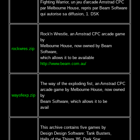
Fighting Warrior, un jeu d'arcade Amstrad CPC
par Melbourne House, repris par Beam Software
qui autorise sa diffusion, 1. DSK
Rock'n Wrestle, an Amstrad CPC arcade game
by
Melbourne House, now owned by Beam
rockwres.zip
Software,
which allows it to be available
http://www.beam.com.au/
The way of the exploding fist, an Amstrad CPC
arcade game by Melbourne House, now owned
wayofexp.zip
by
Beam Software, which allows it to be
avail
This archive contains five games by
Design Design Software: Tank Busters,
Halls of the Things '85, Dark Star,