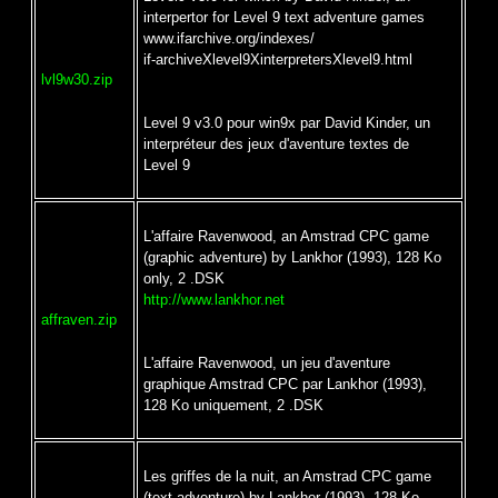
interpertor for Level 9 text adventure games
www.ifarchive.org/indexes/
if-archiveXlevel9XinterpretersXlevel9.html
lvl9w30.zip
Level 9 v3.0 pour win9x par David Kinder, un
interpréteur des jeux d'aventure textes de
Level 9
L'affaire Ravenwood, an Amstrad CPC game
(graphic adventure) by Lankhor (1993), 128 Ko
only, 2 .DSK
http://www.lankhor.net
affraven.zip
L'affaire Ravenwood, un jeu d'aventure
graphique Amstrad CPC par Lankhor (1993),
128 Ko uniquement, 2 .DSK
Les griffes de la nuit, an Amstrad CPC game
(text adventure) by Lankhor (1993), 128 Ko