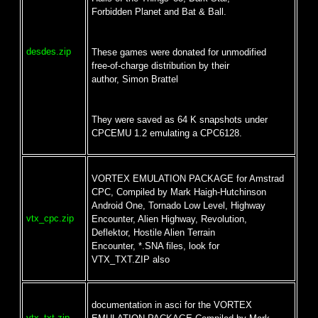
Forbidden Planet and Bat & Ball.
desdes.zip
These games were donated for unmodified
free-of-charge distribution by their
author, Simon Brattel
They were saved as 64 K snapshots under
CPCEMU 1.2 emulating a CPC6128.
VORTEX EMULATION PACKAGE for Amstrad
CPC, Compiled by Mark Haigh-Hutchinson
Android One, Tornado Low Level, Highway
vtx_cpc.zip
Encounter, Alien Highway, Revolution,
Deflektor, Hostile Alien Terrain
Encounter, *.SNA files, look for
VTX_TXT.ZIP also
documentation in asci for the VORTEX
vtx_txt.zip