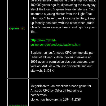
3d adventure-arcade game that brings you back
100 000 years ago for discovering the everyday
life of the Homo Sapiens Neandertalensis. You
incarnate a young Hunter from the Light-Foot
tribe : you'll have to explore your territory, keep
up friendly contacts with the other tribes, trade
objects, make assegai heads and fight for your
sapiens.zip
life...
http://www.myriad-
online.com/en/products/sapiens.htm
Sapiens, un jeu Amstrad CPC commercial par
Didier et Olivier Guillion, devenu freeware en
1996 avec la permission des ses auteurs, une
version MAC et win9x est disponible sur leur
site web, 1 .DSK
MegaBlasters, an excellent arcade game for
Amstrad CPC by Odiesoft featuring a
bomberman
clone, now freeware, in 1994, 4 .DSK