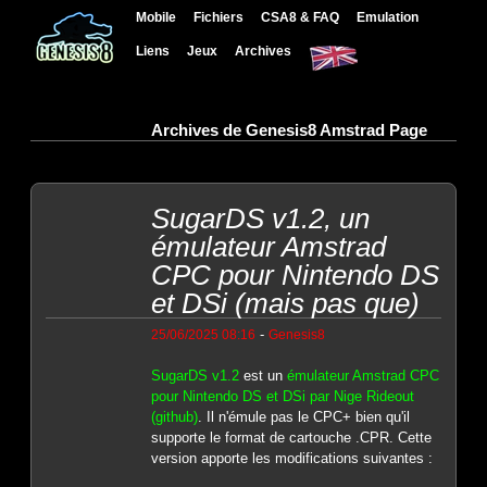
Mobile
Fichiers
CSA8 & FAQ
Emulation
Liens
Jeux
Archives
Archives de Genesis8 Amstrad Page
SugarDS v1.2, un
émulateur Amstrad
CPC pour Nintendo DS
et DSi (mais pas que)
-
25/06/2025 08:16
Genesis8
SugarDS v1.2
est un
émulateur Amstrad CPC
pour Nintendo DS et DSi par Nige Rideout
(github)
. Il n'émule pas le CPC+ bien qu'il
supporte le format de cartouche .CPR. Cette
version apporte les modifications suivantes :