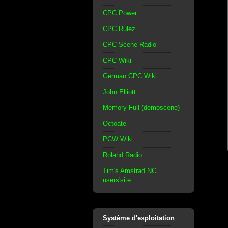
CPC Power
CPC Rulez
CPC Scene Radio
CPC Wiki
German CPC Wiki
John Elliott
Memory Full (demoscene)
Octoate
PCW Wiki
Roland Radio
Tim's Amstrad NC
users'site
Système d'exploitation