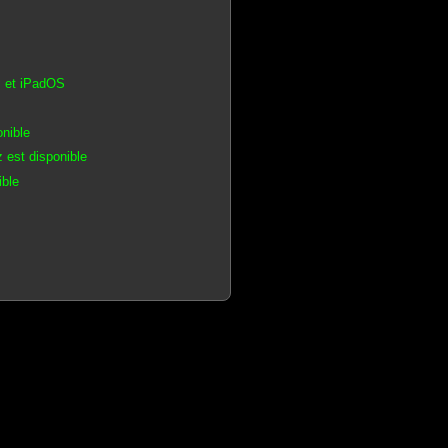
S et iPadOS
nible
 est disponible
ible