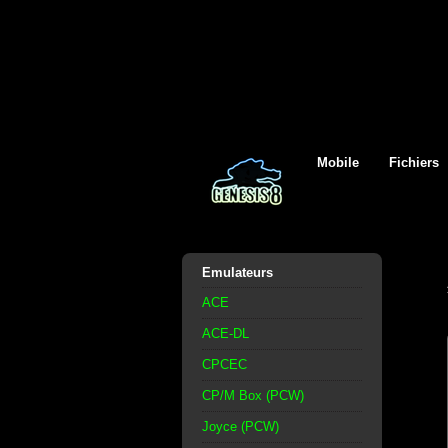
Mobile
Fichiers
Emulateurs
ACE
ACE-DL
CPCEC
CP/M Box (PCW)
Joyce (PCW)