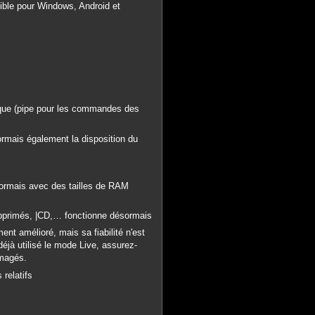
nible pour Windows, Android et
ique (pipe pour les commandes des
ésormais également la disposition du
rmais avec des tailles de RAM
upprimés, |CD,… fonctionne désormais
t amélioré, mais sa fiabilité n'est
déjà utilisé le mode Live, assurez-
mmagés.
relatifs