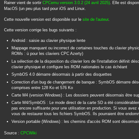
Rainer vient de sortir
CPCemu version 3.0.2 (24 avril 2025)
. Elle est dispo
MacOS (un peu plus tard pour iOS and Linux.
Cette nouvelle version est disponible sur le
site de l'auteur
.
Cette version corrige les bugs suivants :
Android : saisie au clavier physique lente
Mappage manquant ou incorrect de certaines touches du clavier phys
ROMs : ù pour les claviers CPC Azerty)
La sélection de la disposition du clavier lors de l'installation définit d
clavier physique et configure les ROM nationales le cas échéant
SymbOS 4.0 démarre désormais à partir des disquettes
Correction d'un bug de changement de banque : SymbOS démarre déso
comprises entre 128 Ko et 576 Ko
Carte M4 (version Windows) : Les dossiers peuvent désormais être s
Carte M4/SymbOS : Le mode direct de la carte SD a été considérablemen
pas encore suffisante pour une utilisation en production. Si vous avez 
vous de restaurer tous les fichiers SymbOS. Ils pourraient être endo
Version portable (Windows) : les chemins d'accès ROM sont désormais 
Source :
CPCWiki