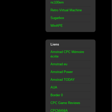
nc100em
Retro Virtual Machine
Sugarbox
WinAPE
Liens
Amstrad CPC Mémoire
écrite
Amstrad.eu
Amstrad Power
Amstrad TODAY
AUA
Border 0
CPC Game Reviews
CPCMANIA