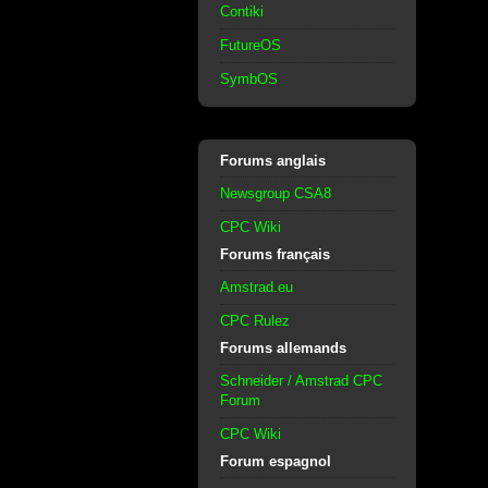
Contiki
FutureOS
SymbOS
Forums anglais
Newsgroup CSA8
CPC Wiki
Forums français
Amstrad.eu
CPC Rulez
Forums allemands
Schneider / Amstrad CPC
Forum
CPC Wiki
Forum espagnol