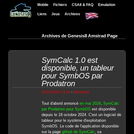
Mobile
Fichiers
CSA8 & FAQ
Emulation
Liens
Jeux
Archives
Archives de Genesis8 Amstrad Page
SymCalc 1.0 est
disponible, un tableur
pour SymbOS par
Prodatron
-
01/11/2024 13:24
Genesis8
Tout d'abord annoncé
en mai 2024
,
SymCalc
par Prodatron pour SymbOS
est disponible
depuis le 18 octobre 2024. C'est un logiciel de
tableur pour le système d'exploitation
SymbOS. Le code de l'application disponible
sur la page
github de SymCalc
, sa