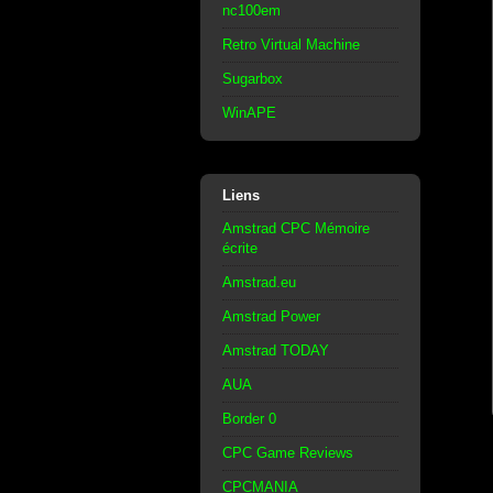
nc100em
Retro Virtual Machine
Sugarbox
WinAPE
Liens
Amstrad CPC Mémoire
écrite
Amstrad.eu
Amstrad Power
Amstrad TODAY
AUA
Border 0
CPC Game Reviews
CPCMANIA