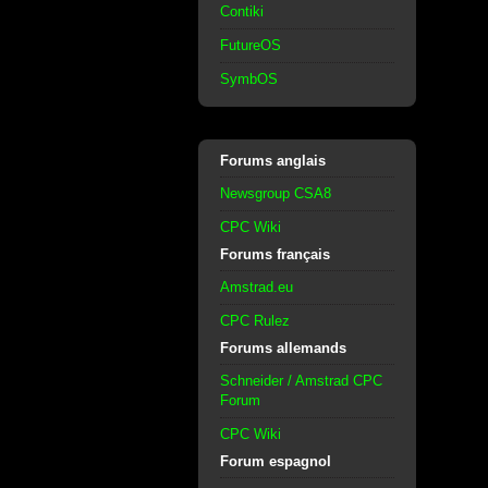
Contiki
FutureOS
SymbOS
Forums anglais
Newsgroup CSA8
CPC Wiki
Forums français
Amstrad.eu
CPC Rulez
Forums allemands
Schneider / Amstrad CPC
Forum
CPC Wiki
Forum espagnol