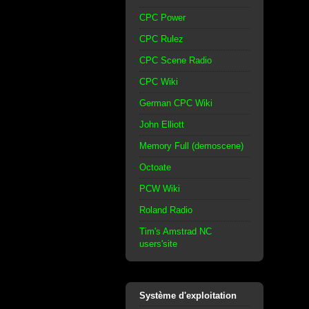
CPC Power
CPC Rulez
CPC Scene Radio
CPC Wiki
German CPC Wiki
John Elliott
Memory Full (demoscene)
Octoate
PCW Wiki
Roland Radio
Tim's Amstrad NC
users'site
Système d'exploitation