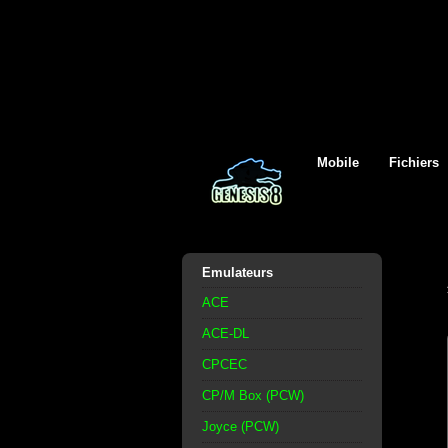
Mobile
Fichiers
Emulateurs
ACE
ACE-DL
CPCEC
CP/M Box (PCW)
Joyce (PCW)