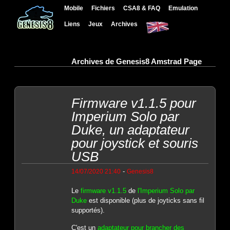
Mobile
Fichiers
CSA8 & FAQ
Emulation
Liens
Jeux
Archives
Archives de Genesis8 Amstrad Page
Firmware v1.1.5 pour
Imperium Solo par
Duke, un adaptateur
pour joystick et souris
USB
-
14/07/2020 21:40
Genesis8
Le
firmware v1.1.5
de
l'Imperium Solo par
Duke
est disponible (plus de joyticks sans fil
supportés).
C'est un
adaptateur pour brancher des