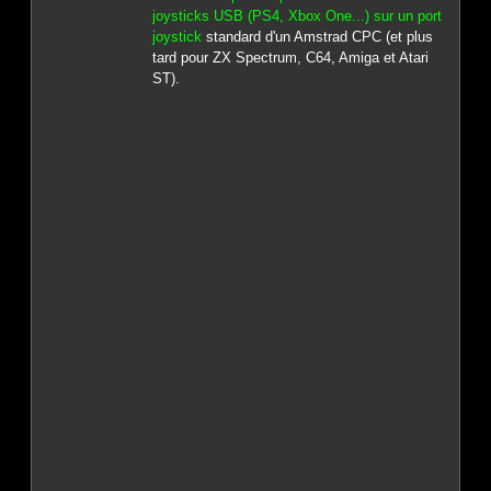
joysticks USB (PS4, Xbox One...) sur un port
joystick
standard d'un Amstrad CPC (et plus
tard pour ZX Spectrum, C64, Amiga et Atari
ST).