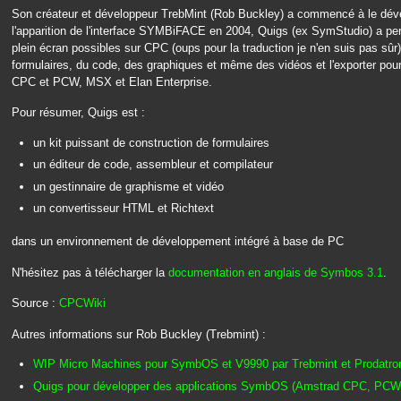
Son créateur et développeur TrebMint (Rob Buckley) a commencé à le déve
l'apparition de l'interface SYMBiFACE en 2004, Quigs (ex SymStudio) a pe
plein écran possibles sur CPC (oups pour la traduction je n'en suis pas sû
formulaires, du code, des graphiques et même des vidéos et l'exporter po
CPC et PCW, MSX et Elan Enterprise.
Pour résumer, Quigs est :
un kit puissant de construction de formulaires
un éditeur de code, assembleur et compilateur
un gestinnaire de graphisme et vidéo
un convertisseur HTML et Richtext
dans un environnement de développement intégré à base de PC
N'hésitez pas à télécharger la
documentation en anglais de Symbos 3.1
.
Source :
CPCWiki
Autres informations sur Rob Buckley (Trebmint) :
WIP Micro Machines pour SymbOS et V9990 par Trebmint et Prodatro
Quigs pour développer des applications SymbOS (Amstrad CPC, PCW,