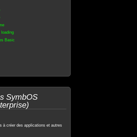
e
e
rme
 loading
es Basic
ons SymbOS
erprise)
rs à créer des applications et autres