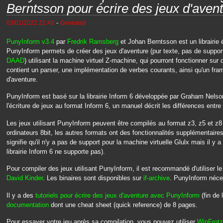
Berntsson pour écrire des jeux d'avent
-
03/01/2022 21:49
Genesis8
PunyInform v3.4
par
Fredrik Ramsberg
et Johan Berntsson est un librairie 
PunyInform permets de créer des jeux d'aventure (pur texte, pas de suppo
DAAD
) utilisant la machine virtuel Z-machine, qui pourront fonctionner sur 
contient un parser, une implémentation de verbes courants, ainsi qu'un fra
d'aventure.
PunyInform est basé sur la librairie Inform 6 développée par Graham Nelson.
l'écriture de jeux au format Inform 6, un manuel décrit les différences entre 
Les jeux utilisant PunyInform peuvent être compilés au format z3, z5 et z8 
ordinateurs 8bit, les autres formats ont des fonctionnalités supplémentaires
signifie qu'il n'y a pas de support pour la machine virtuelle Glulx mais il y 
librairie Inform 6 ne supporte pas).
Pour compiler des jeux utilisant PunyInform, il est recommandé d'utiliser l
David Kinder
. Les binaires sont disponibles sur
if-archive
. PunyInform néces
Il y a des
tutoriels pour écrire des jeux d'aventure avec PunyInform
(fin de 
documentation
dont une cheat sheet (quick reference) de 8 pages.
Pour essayer votre jeu après sa compilation, vous pouvez utiliser
WinFrotz