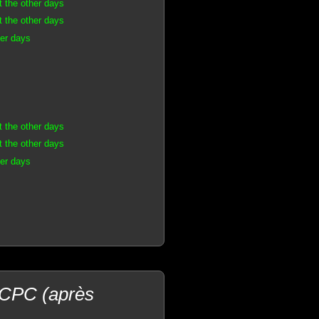
t the other days
t the other days
her days
t the other days
t the other days
her days
 CPC (après