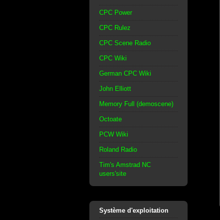
CPC Power
CPC Rulez
CPC Scene Radio
CPC Wiki
German CPC Wiki
John Elliott
Memory Full (demoscene)
Octoate
PCW Wiki
Roland Radio
Tim's Amstrad NC
users'site
Système d'exploitation