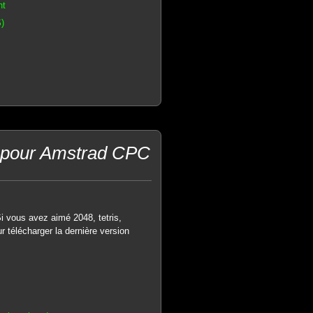
nt
)
on pour Amstrad CPC
i vous avez aimé 2048, tetris,
r télécharger la dernière version