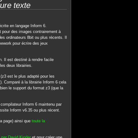
ure texte
écrite en langage Inform 6.
rt pour des images contrairement à
des ordinateurs 8bit ou plus récents. Il
mework pour écrire des jeux
 Il est destiné à rendre facile
les deux librairies.
(z3 est le plus adapté pour les
). Comparé à la librairie Inform 6 cela
a bien le support du format z3 (que la
e compilateur Inform 6 maintenu par
site Inform v6.35 ou plus récent.
la page) ainsi que
toute la
 par David Kinder
et pour créer une