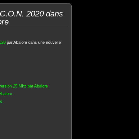
.C.O.N. 2020 dans
ore
020
par Abalore dans une nouvelle
ersion 25 Mhz par Abalore
Abalore
Ko