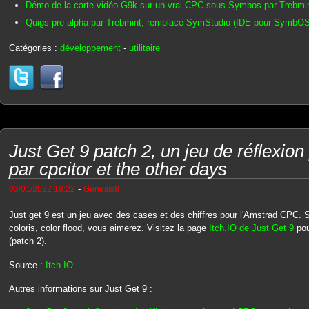
Démo de la carte vidéo G9k sur un vrai CPC sous Symbos par Trebmi
Quigs pre-alpha par Trebmint, remplace SymStudio (IDE pour SymbOS
Catégories :
développement
-
utilitaire
Just Get 9 patch 2, un jeu de réflexi
par cpcitor et the other days
-
03/01/2022 18:22
Genesis8
Just get 9 est un jeu avec des cases et des chiffres pour l'Amstrad CPC. S
coloris, color flood, vous aimerez. Visitez la page
Itch.IO de Just Get 9
pou
(patch 2).
Source :
Itch.IO
Autres informations sur Just Get 9 :