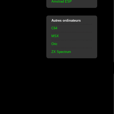
Amstrad ESP
Autres ordinateurs
C64
MSX
Oric
ZX Spectrum