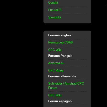
Contiki
FutureOS
SymbOS
Forums anglais
Newsgroup CSA8
CPC Wiki
Forums français
Amstrad.eu
CPC Rulez
Forums allemands
Schneider / Amstrad CPC
Forum
CPC Wiki
Forum espagnol