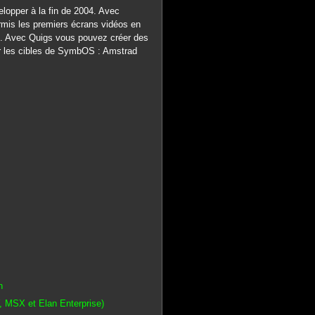
lopper à la fin de 2004. Avec
rmis les premiers écrans vidéos en
r). Avec Quigs vous pouvez créer des
ur les cibles de SymbOS : Amstrad
n
 MSX et Elan Enterprise)