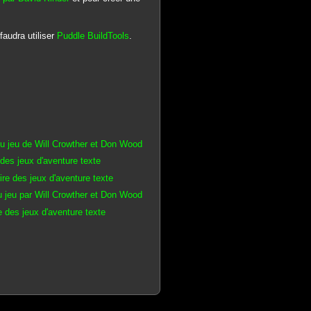
audra utiliser
Puddle BuildTools
.
 jeu de Will Crowther et Don Wood
des jeux d'aventure texte
re des jeux d'aventure texte
 jeu par Will Crowther et Don Wood
 des jeux d'aventure texte