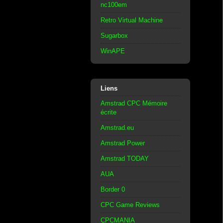
nc100em
Retro Virtual Machine
Sugarbox
WinAPE
Liens
Amstrad CPC Mémoire
écrite
Amstrad.eu
Amstrad Power
Amstrad TODAY
AUA
Border 0
CPC Game Reviews
CPCMANIA