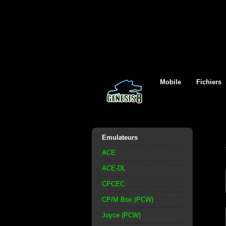
Mobile
Fichiers
Emulateurs
ACE
ACE-DL
CPCEC
CP/M Box (PCW)
Joyce (PCW)