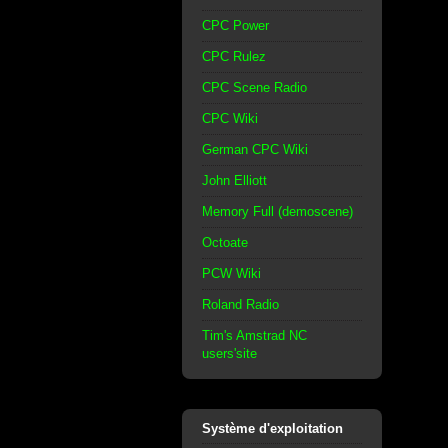
CPC Power
CPC Rulez
CPC Scene Radio
CPC Wiki
German CPC Wiki
John Elliott
Memory Full (demoscene)
Octoate
PCW Wiki
Roland Radio
Tim's Amstrad NC
users'site
Système d'exploitation