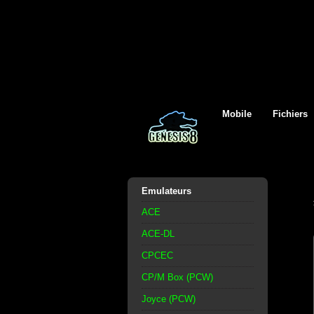
Mobile
Fichiers
Emulateurs
ACE
ACE-DL
CPCEC
CP/M Box (PCW)
Joyce (PCW)