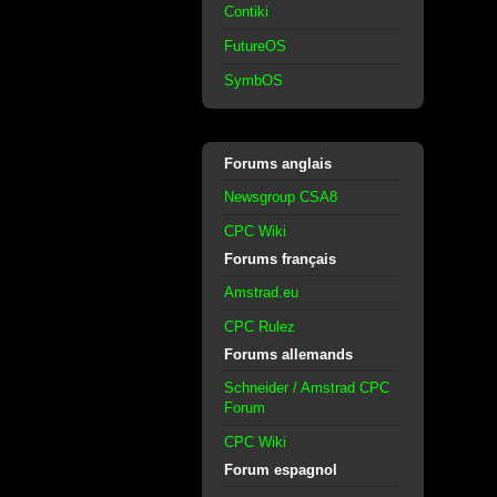
Contiki
FutureOS
SymbOS
Forums anglais
Newsgroup CSA8
CPC Wiki
Forums français
Amstrad.eu
CPC Rulez
Forums allemands
Schneider / Amstrad CPC
Forum
CPC Wiki
Forum espagnol