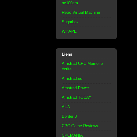
nc100em
Retro Virtual Machine
Sugarbox
WinAPE
Liens
Amstrad CPC Mémoire
écrite
Amstrad.eu
Amstrad Power
Amstrad TODAY
AUA
Border 0
CPC Game Reviews
CPCMANIA