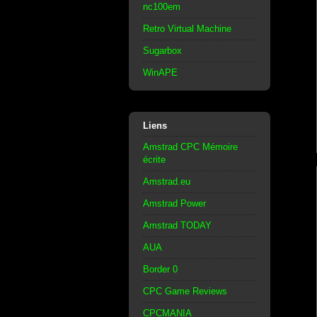
nc100em
Retro Virtual Machine
Sugarbox
WinAPE
Liens
Amstrad CPC Mémoire
écrite
Amstrad.eu
Amstrad Power
Amstrad TODAY
AUA
Border 0
CPC Game Reviews
CPCMANIA