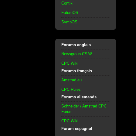
Contiki
FutureOS
SymbOS
Forums anglais
Newsgroup CSA8
CPC Wiki
Forums français
Amstrad.eu
CPC Rulez
Forums allemands
Schneider / Amstrad CPC
Forum
CPC Wiki
Forum espagnol