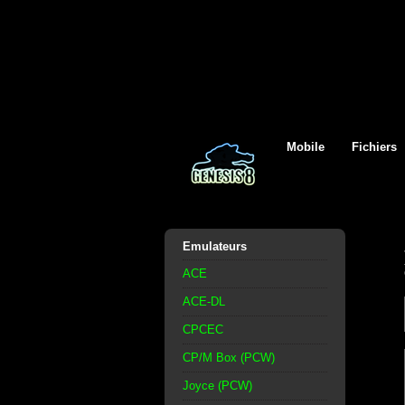
Mobile
Fichiers
Emulateurs
ACE
ACE-DL
CPCEC
CP/M Box (PCW)
Joyce (PCW)