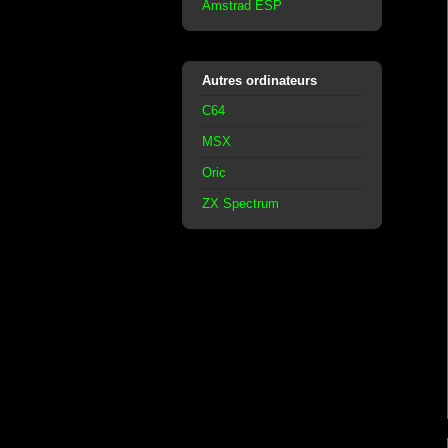
Amstrad ESP
Autres ordinateurs
C64
MSX
Oric
ZX Spectrum