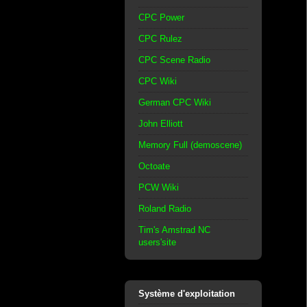
CPC Power
CPC Rulez
CPC Scene Radio
CPC Wiki
German CPC Wiki
John Elliott
Memory Full (demoscene)
Octoate
PCW Wiki
Roland Radio
Tim's Amstrad NC
users'site
Système d'exploitation