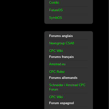
Contiki
FutureOS
SymbOS
Forums anglais
Newsgroup CSA8
CPC Wiki
Forums français
Amstrad.eu
CPC Rulez
Forums allemands
Schneider / Amstrad CPC
Forum
CPC Wiki
Forum espagnol