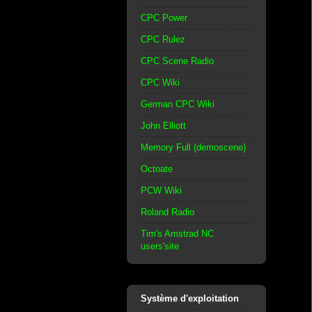
CPC Power
CPC Rulez
CPC Scene Radio
CPC Wiki
German CPC Wiki
John Elliott
Memory Full (demoscene)
Octoate
PCW Wiki
Roland Radio
Tim's Amstrad NC
users'site
Système d'exploitation