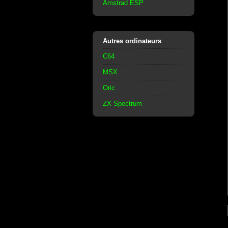
Amstrad ESP
Autres ordinateurs
C64
MSX
Oric
ZX Spectrum