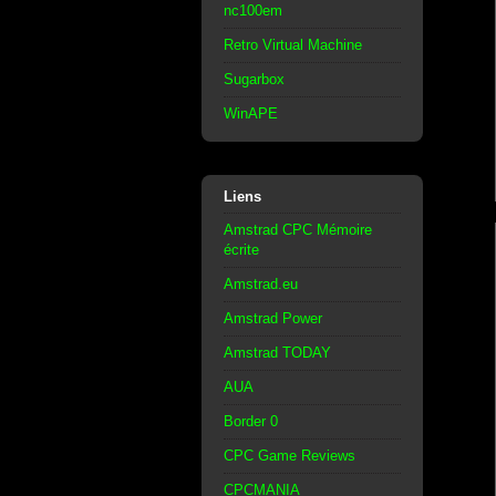
nc100em
Retro Virtual Machine
Sugarbox
WinAPE
Liens
Amstrad CPC Mémoire
écrite
Amstrad.eu
Amstrad Power
Amstrad TODAY
AUA
Border 0
CPC Game Reviews
CPCMANIA