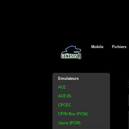
Mobile
Fichiers
Emulateurs
ACE
ACE-DL
CPCEC
CP/M Box (PCW)
Joyce (PCW)