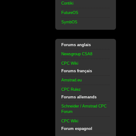
Contiki
FutureOS
SymbOS
Forums anglais
Newsgroup CSA8
CPC Wiki
Forums français
Amstrad.eu
CPC Rulez
Forums allemands
Schneider / Amstrad CPC
Forum
CPC Wiki
Forum espagnol