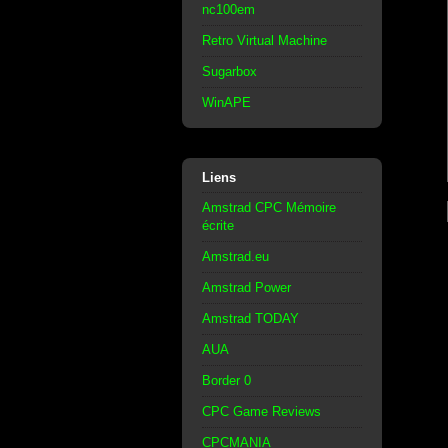
nc100em
Retro Virtual Machine
Sugarbox
WinAPE
Liens
Amstrad CPC Mémoire
écrite
Amstrad.eu
Amstrad Power
Amstrad TODAY
AUA
Border 0
CPC Game Reviews
CPCMANIA