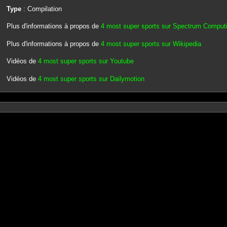
Type
: Compilation
Plus d'informations à propos de
4 most super sports sur Spectrum Comput
Plus d'informations à propos de
4 most super sports sur Wikipedia
Vidéos de
4 most super sports sur Youtube
Vidéos de
4 most super sports sur Dailymotion