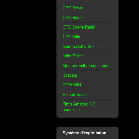
CPC Power
CPC Rulez
CPC Scene Radio
CPC Wiki
German CPC Wiki
John Elliott
Memory Full (demoscene)
Octoate
PCW Wiki
Roland Radio
Tim's Amstrad NC
users'site
Système d'exploitation