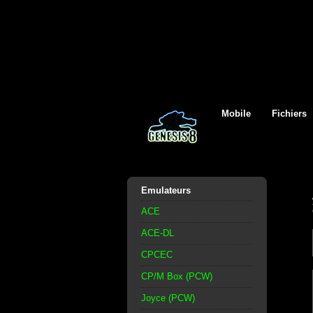
Mobile
Fichiers
Emulateurs
ACE
ACE-DL
CPCEC
CP/M Box (PCW)
Joyce (PCW)