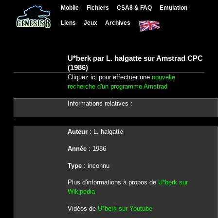
Mobile
Fichiers
CSA8 & FAQ
Emulation
Liens
Jeux
Archives
U*berk par L. halgatte sur Amstrad CPC
(1986)
Cliquez ici pour effectuer une
nouvelle
recherche d'un programme Amstrad
Informations relatives :
Auteur
: L. halgatte
Année
: 1986
Type
: inconnu
Plus d'informations à propos de
U*berk sur
Wikipedia
Vidéos de
U*berk sur Youtube