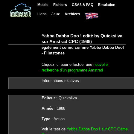
Mobile
Fichiers
CSA8 & FAQ
Emulation
Liens
Jeux
Archives
Yabba Dabba Doo ! edité by Quicksilva
sur Amstrad CPC (1988)
également connu comme Yabba Dabba Doo!
- Flintstones
Cliquez ici pour effectuer une
nouvelle
recherche d'un programme Amstrad
Informations relatives :
Editeur
: Quicksilva
Année
: 1988
Type
: Action
Voir le test de
Yabba Dabba Doo ! sur CPC Game